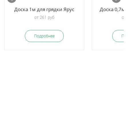
Доска 1м для грядки Ярус
Доска 0,7м 
от 261 руб
от 
Подробнее
По